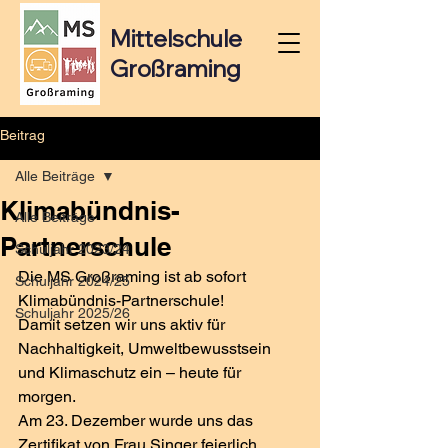
Mittelschule
Großraming
Beitrag
Alle Beiträge
Klimabündnis-
Alle Beiträge
Partnerschule
Schuljahr 2023/24
Die MS Großraming ist ab sofort 
Schuljahr 2024/25
Klimabündnis-Partnerschule! 
Schuljahr 2025/26
Damit setzen wir uns aktiv für 
Nachhaltigkeit, Umweltbewusstsein 
und Klimaschutz ein – heute für 
morgen.
Am 23. Dezember wurde uns das 
Zertifikat von Frau Singer feierlich 