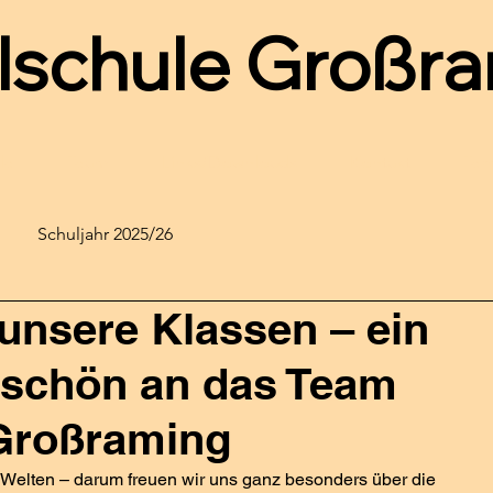
lschule
Großra
le
Team
Links/Downloads
Kontakt
Ter
Schuljahr 2025/26
unsere Klassen – ein
eschön an das Team
Großraming
e Welten – darum freuen wir uns ganz besonders über die 