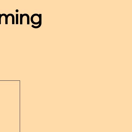
ming
mine
PTS
Orientierung