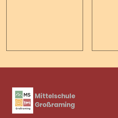
Es lebe 
Mittelschule
Völkerballturnier - Was für
Großraming
ein Finale!