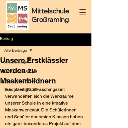
Mittelschule
Großraming
Beitrag
Alle Beiträge
Unsere Erstklässler
Alle Beiträge
werden zu
Schuljahr 2023/24
Maskenbildnern
Schuljahr 2024/25
Rechtzeitig zur Faschingszeit 
Schuljahr 2025/26
verwandelten sich die Werkräume 
unserer Schule in eine kreative 
Maskenwerkstatt. Die Schülerinnen 
und Schüler der ersten Klassen haben 
ein ganz besonderes Projekt auf dem 