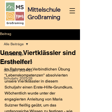
Mittelschule
Großraming
Beitrag
Alle Beiträge
Unsere Viertklässler sind
Alle Beiträge
Ersthelfer!
Schuljahr 2023/24
Im Rahmen der Verbindlichen Übung 
Schuljahr 2024/25
"Lebenskompetenzen" absolvierten 
Schuljahr 2025/26
unsere Viertklässler in diesem 
Schuljahr einen Erste-Hilfe-Grundkurs. 
Wöchentlich wurde unter der 
engagierten Anleitung von Maria 
Sulzner fleißig geübt, um das 
umfangreiche Wissen zu festigen - wie 