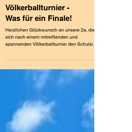
Völkerballturnier -
Was für ein Finale!
Herzlichen Glückwunsch an unsere 2a, die
sich nach einem mitreißenden und
spannenden Völkerballturnier den Schulsieg
sichern konnte! Mit großem Teamgeist,
vollem Einsatz und jeder Menge Kampfgeist
setzte sich die Klasse gegen starke Gegner
durch und krönte sich verdient zum
Turniersieger. Wir sind stolz auf euch –
herzliche Gratulation zu dieser großartigen
Leistung!