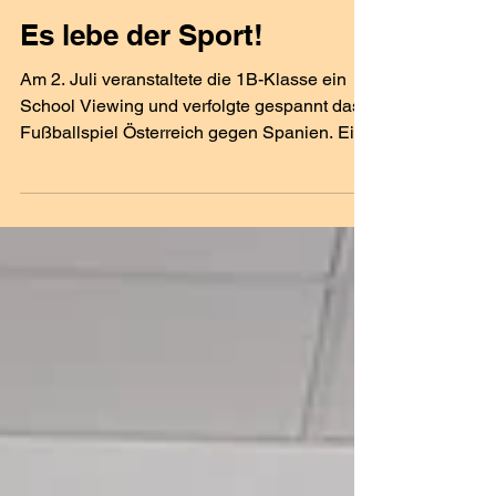
Es lebe der Sport!
Am 2. Juli veranstaltete die 1B-Klasse ein
School Viewing und verfolgte gespannt das
Fußballspiel Österreich gegen Spanien. Ein
besonderes Highlight war die Übernachtung
auf den Weichböden im Turnsaal. Am
nächsten Tag ging es mit einem
Schnupperkurs am Tennisplatz in
Großraming sportlich weiter. So fand die 1B-
Klasse einen gelungenen Abschluss ihres
ersten Schuljahres an der Mittelschule
Großraming.