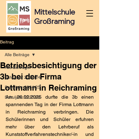
Mittelschule
Großraming
Beitrag
Alle Beiträge
Betriebsbesichtigung der
Alle Beiträge
3b bei der Firma
Schuljahr 2023/24
Lottmann in Reichraming
Schuljahr 2024/25
Am 26.02.2025 durfte die 3b einen 
Schuljahr 2025/26
spannenden Tag in der Firma Lottmann 
in Reichraming verbringen. Die 
Schülerinnen und Schüler erfuhren 
mehr über den Lehrberuf als 
Kunststoffverfahrenstechniker/-in und 