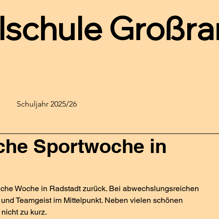
lschule
Großra
le
Team
Links/Downloads
Kontakt
Ter
Schuljahr 2025/26
che Sportwoche in
eiche Woche in Radstadt zurück. Bei abwechslungsreichen 
und Teamgeist im Mittelpunkt. Neben vielen schönen 
icht zu kurz.