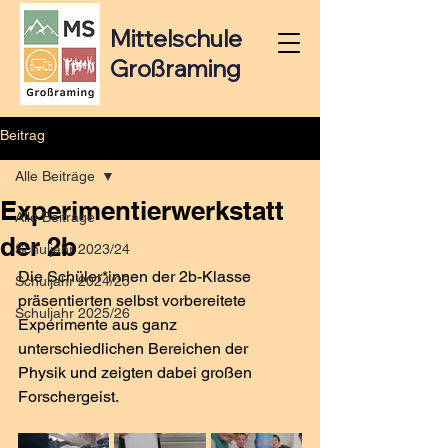
Mittelschule
Großraming
Beitrag
Alle Beiträge
Experimentierwerkstatt
Alle Beiträge
der 2b
Schuljahr 2023/24
Die Schüler*innen der 2b-Klasse 
Schuljahr 2024/25
präsentierten selbst vorbereitete 
Schuljahr 2025/26
Experimente aus ganz 
unterschiedlichen Bereichen der 
Physik und zeigten dabei großen 
Forschergeist.