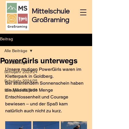
Mittelschule
Großraming
Beitrag
Alle Beiträge
PowerGirls unterwegs
Alle Beiträge
Unsere mutigen PowerGirls waren im 
Schuljahr 2023/24
Kletterpark in Goldberg.
Schuljahr 2024/25
Bei strahlendem Sonnenschein haben 
die Mädels jede Menge 
Schuljahr 2025/26
Entschlossenheit und Courage 
bewiesen – und der Spaß kam 
natürlich auch nicht zu kurz.