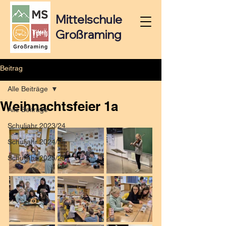
Mittelschule
Großraming
Beitrag
Alle Beiträge
Weihnachtsfeier 1a
Alle Beiträge
Schuljahr 2023/24
Schuljahr 2024/25
Schuljahr 2025/26