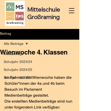
Mittelschule
Großraming
Beitrag
Alle Beiträge
Wienwoche 4. Klassen
Alle Beiträge
Schuljahr 2023/24
Schuljahr 2024/25
Im Rahmen der Wienwoche haben die 
Schuljahr 2025/26
Schüler*innen der 4a und 4b beim 
Besuch im Parlament 
Medienbeiträge gestaltet. 
Die erstellten Medienbeiträge sind nun 
unter folgendem Link verfügbar: